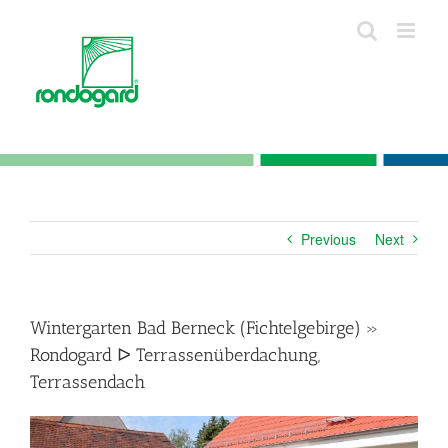
Skip
to
content
Previous
Next
Wintergarten Bad Berneck (Fichtelgebirge) »
Rondogard ᐅ Terrassenüberdachung,
Terrassendach