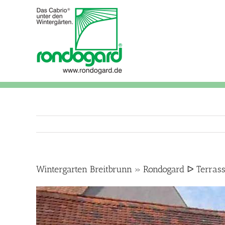
Skip
to
content
Wintergarten Breitbrunn » Rondogard ᐅ Terra