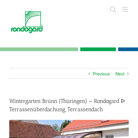
Skip
to
content
Previous
Next
Wintergarten Brünn (Thüringen) » Rondogard ᐅ
Terrassenüberdachung, Terrassendach