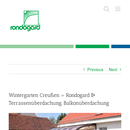
Skip
to
content
Previous
Next
Wintergarten Creußen » Rondogard ᐅ
Terrassenüberdachung, Balkonüberdachung