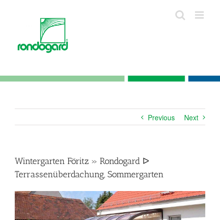
Skip
to
content
Previous
Next
Wintergarten Föritz » Rondogard ᐅ
Terrassenüberdachung, Sommergarten