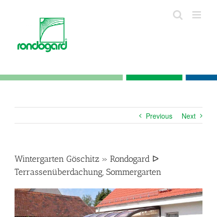
Skip
to
content
Previous
Next
Wintergarten Göschitz » Rondogard ᐅ
Terrassenüberdachung, Sommergarten