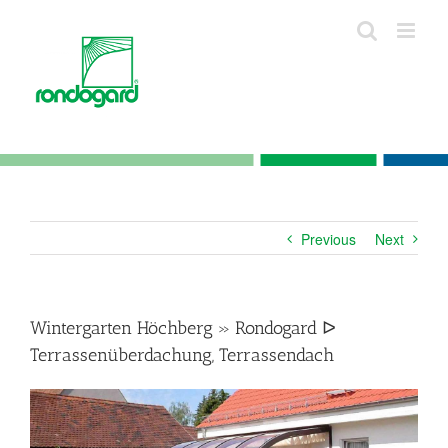
Skip
to
content
Previous
Next
Wintergarten Höchberg » Rondogard ᐅ
Terrassenüberdachung, Terrassendach