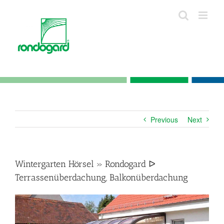
Skip
to
content
Previous
Next
Wintergarten Hörsel » Rondogard ᐅ
Terrassenüberdachung, Balkonüberdachung