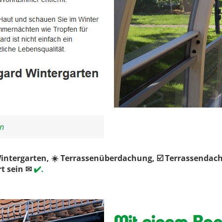
Wintergarten, ☀️ Terrassenüberdachung, ☑️ Terrassend
t sein ✉
✔️.