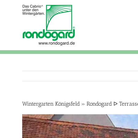
Skip
to
content
Wintergarten Königsfeld » Rondogard ᐅ Terra