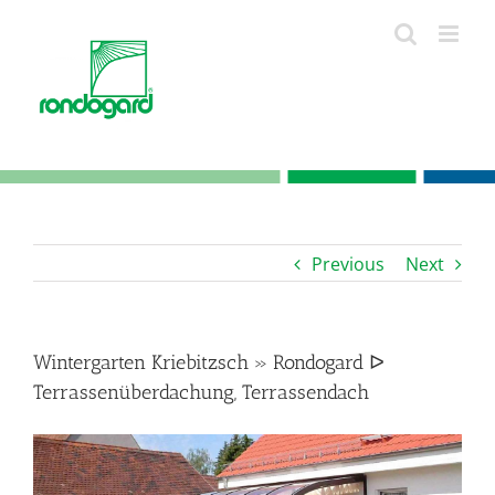
Skip
to
content
Previous
Next
Wintergarten Kriebitzsch » Rondogard ᐅ
Terrassenüberdachung, Terrassendach