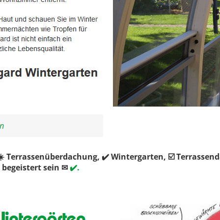
 Terrassenüberdachung, ✔️ Wintergarten, ☑️ Terrasse
begeistert sein ✉
✔️.