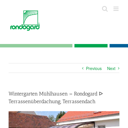
Skip
to
content
Previous
Next
Wintergarten Mühlhausen » Rondogard ᐅ
Terrassenüberdachung, Terrassendach