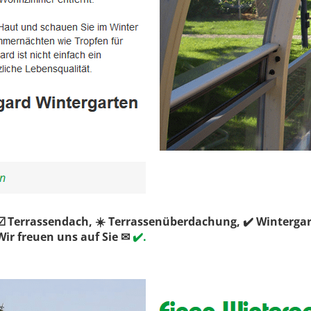
 Terrassendach, ☀️ Terrassenüberdachung, ✔️ Winterga
ir freuen uns auf Sie ✉
✔️.