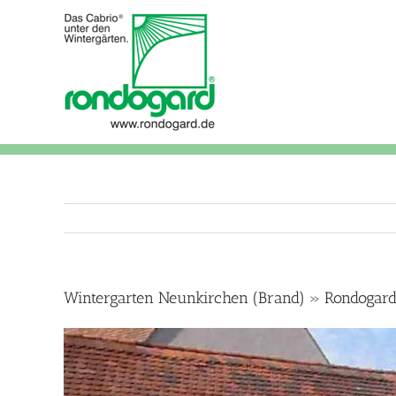
Skip
to
content
Wintergarten Neunkirchen (Brand) » Rondogar