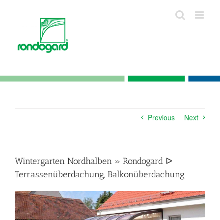
Skip
to
content
Previous
Next
Wintergarten Nordhalben » Rondogard ᐅ
Terrassenüberdachung, Balkonüberdachung