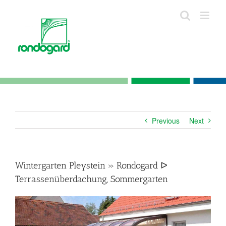
Skip
to
content
Previous
Next
Wintergarten Pleystein » Rondogard ᐅ
Terrassenüberdachung, Sommergarten