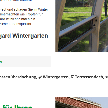
rrassenüberdachung, ✔️ Wintergarten, ☑️ Terrassendach