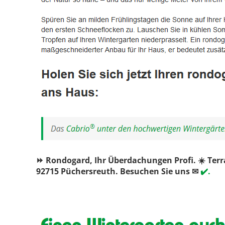
⏩ Rondogard, Ihr Überdachungen Profi. ☀️ Te
92715 Püchersreuth. Besuchen Sie uns ✉
✔️.