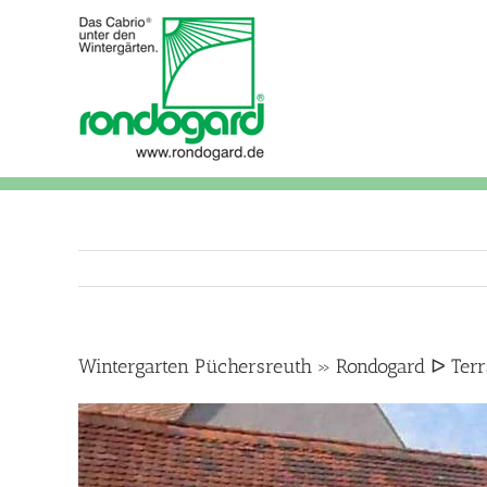
Skip
to
content
Wintergarten Püchersreuth » Rondogard ᐅ Ter