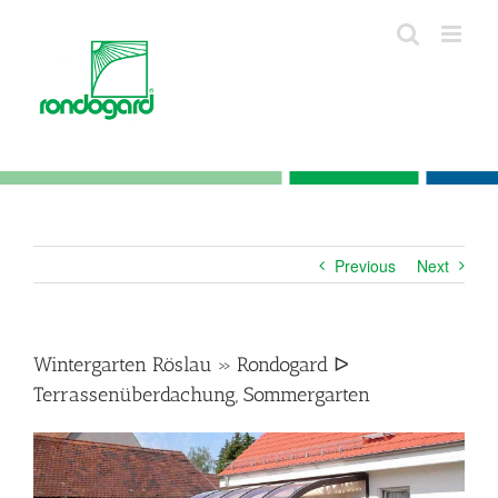
Skip
to
content
Previous
Next
Wintergarten Röslau » Rondogard ᐅ
Terrassenüberdachung, Sommergarten