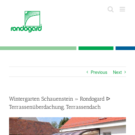
Skip
to
content
Previous
Next
Wintergarten Schauenstein » Rondogard ᐅ
Terrassenüberdachung, Terrassendach