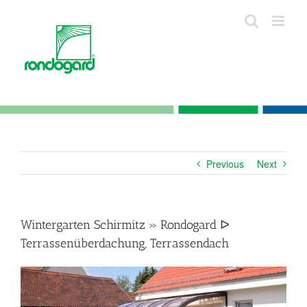
Skip
to
content
Previous
Next
Wintergarten Schirmitz » Rondogard ᐅ
Terrassenüberdachung, Terrassendach