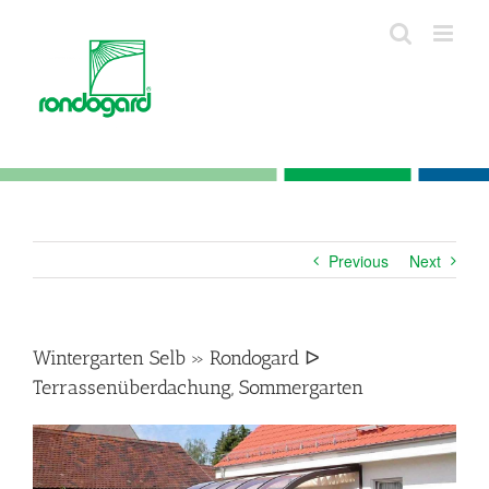
Skip
to
content
Previous
Next
Wintergarten Selb » Rondogard ᐅ
Terrassenüberdachung, Sommergarten