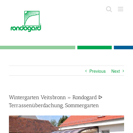
Skip
to
content
Previous
Next
Wintergarten Veitsbronn » Rondogard ᐅ
Terrassenüberdachung, Sommergarten