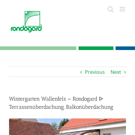
Skip
to
content
Previous
Next
Wintergarten Wallenfels » Rondogard ᐅ
Terrassenüberdachung, Balkonüberdachung