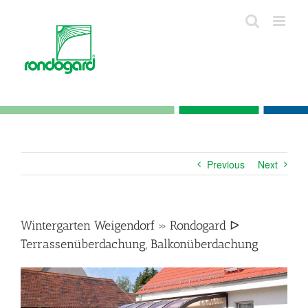
Skip
to
content
Previous
Next
Wintergarten Weigendorf » Rondogard ᐅ
Terrassenüberdachung, Balkonüberdachung