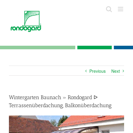
Skip
to
content
Previous
Next
Wintergarten Baunach » Rondogard ᐅ
Terrassenüberdachung, Balkonüberdachung