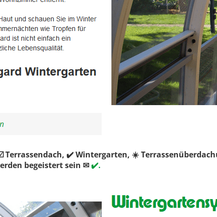
 Terrassendach, ✔️ Wintergarten, ☀️ Terrassenüberda
erden begeistert sein ✉
✔️.