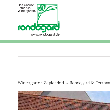
Skip
to
content
Wintergarten Zapfendorf » Rondogard ᐅ Terra