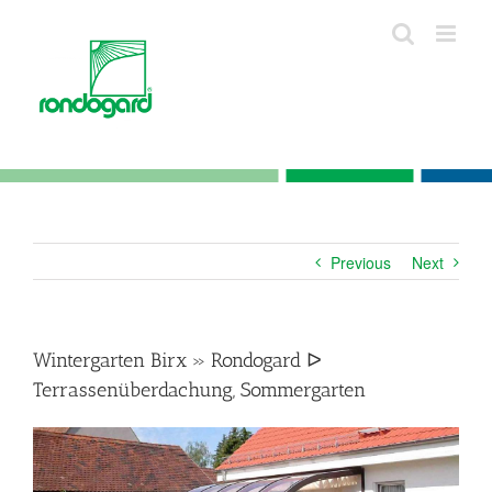
Skip
to
content
Previous
Next
Wintergarten Birx » Rondogard ᐅ
Terrassenüberdachung, Sommergarten