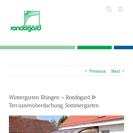
Skip
to
content
Previous
Next
Wintergarten Ehingen » Rondogard ᐅ
Terrassenüberdachung, Sommergarten