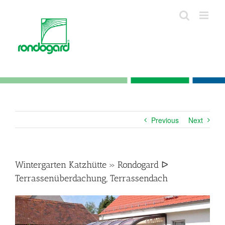
Skip
to
content
Previous
Next
Wintergarten Katzhütte » Rondogard ᐅ
Terrassenüberdachung, Terrassendach