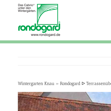
Skip
to
content
Wintergarten Knau » Rondogard ᐅ Terrassenüb