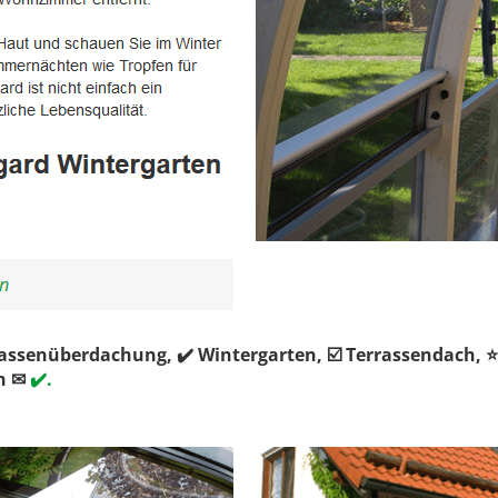
rrassenüberdachung, ✔️ Wintergarten, ☑️ Terrassendach
n ✉
✔️.