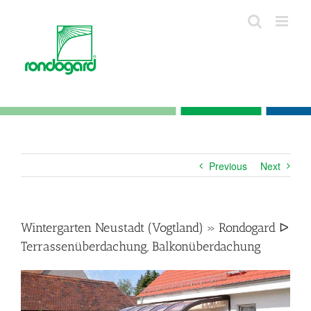
Skip
to
content
Previous
Next
Wintergarten Neustadt (Vogtland) » Rondogard ᐅ
Terrassenüberdachung, Balkonüberdachung