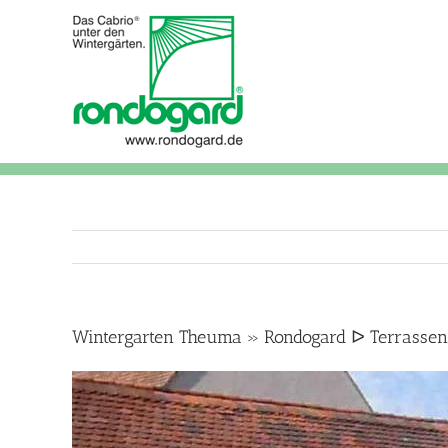
Skip
to
content
Wintergarten Theuma » Rondogard ᐅ Terrassen