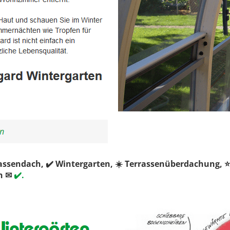
rassendach, ✔️ Wintergarten, ☀️ Terrassenüberdachung
h ✉
✔️.