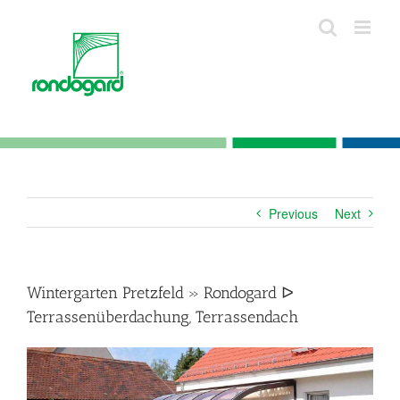
Skip
to
content
Previous
Next
Wintergarten Pretzfeld » Rondogard ᐅ
Terrassenüberdachung, Terrassendach