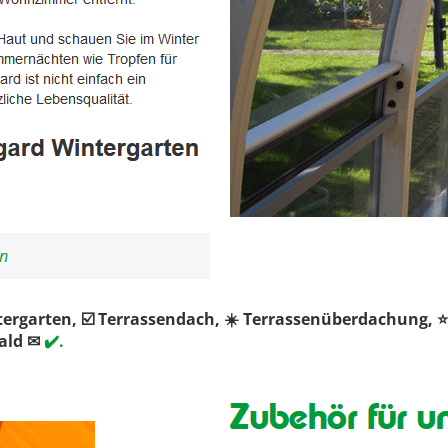
tergarten, ☑️ Terrassendach, ☀️ Terrassenüberdachung
ald ✉
✔️.