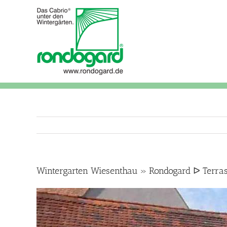
Skip
to
content
Wintergarten Wiesenthau » Rondogard ᐅ Terr