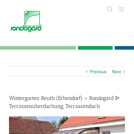
Skip
to
content
Previous
Next
Wintergarten Reuth (Erbendorf) » Rondogard ᐅ
Terrassenüberdachung, Terrassendach