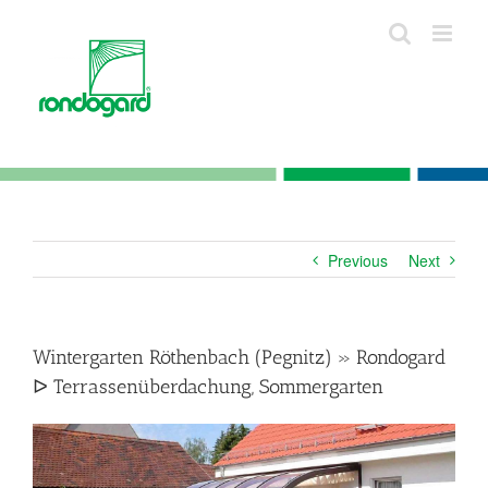
Skip
to
content
Previous
Next
Wintergarten Röthenbach (Pegnitz) » Rondogard
ᐅ Terrassenüberdachung, Sommergarten