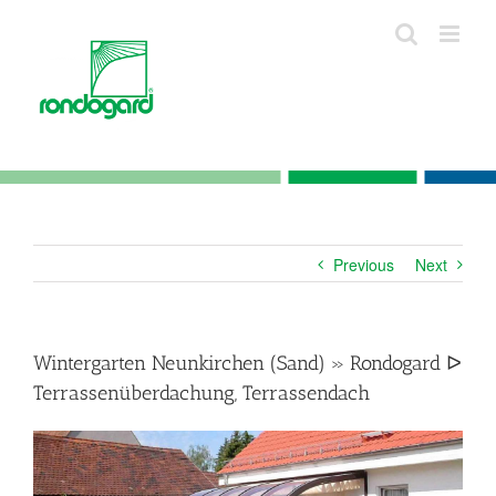
Skip
to
content
Previous
Next
Wintergarten Neunkirchen (Sand) » Rondogard ᐅ
Terrassenüberdachung, Terrassendach