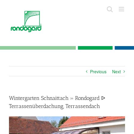
Skip
to
content
Previous
Next
Wintergarten Schnaittach » Rondogard ᐅ
Terrassenüberdachung, Terrassendach