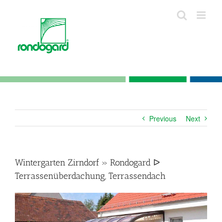
Skip
to
content
Previous
Next
Wintergarten Zirndorf » Rondogard ᐅ
Terrassenüberdachung, Terrassendach