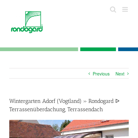
Skip
to
content
Previous
Next
Wintergarten Adorf (Vogtland) » Rondogard ᐅ
Terrassenüberdachung, Terrassendach