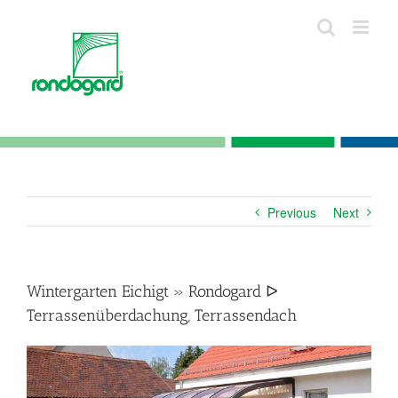
Skip
to
content
Previous
Next
Wintergarten Eichigt » Rondogard ᐅ
Terrassenüberdachung, Terrassendach